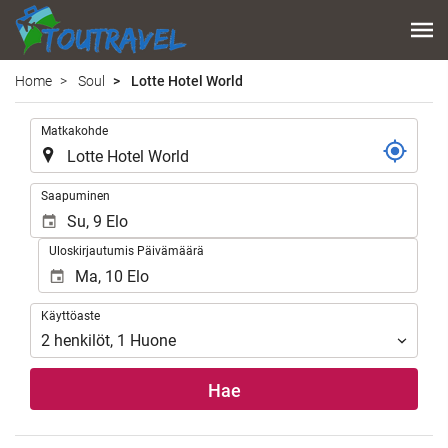
Home
Soul
Lotte Hotel World
.
Matkakohde
.
Saapuminen
Uloskirjautumis Päivämäärä
Käyttöaste
Käyttöaste
2
henkilöt
,
1
Huone
Hae