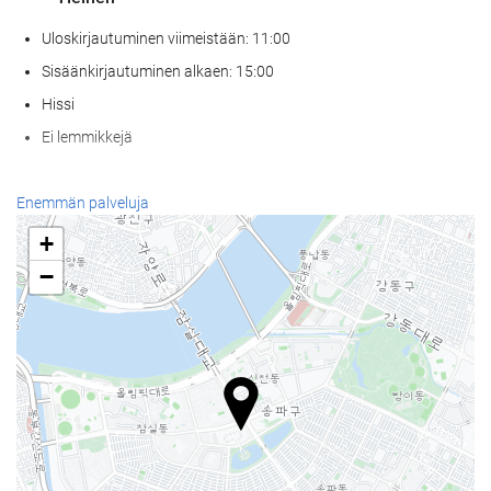
Uloskirjautuminen viimeistään: 11:00
Sisäänkirjautuminen alkaen: 15:00
Hissi
Ei lemmikkejä
Ruoka & juoma
Enemmän palveluja
À la carte -ravintola
+
Baari
−
Paikan päällä sijaitseva kahvila
Vastaanottopalvelut
24h-vastaanotto
Matkatavarasäilytys
Uima-allas