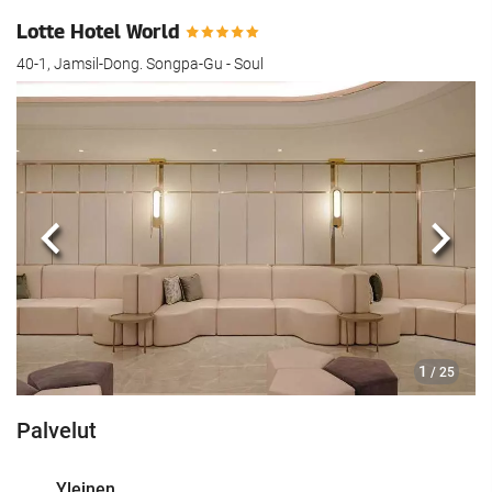
Lotte Hotel World
40-1, Jamsil-Dong. Songpa-Gu - Soul
Edellinen
Seur
1
/ 25
Palvelut
Yleinen