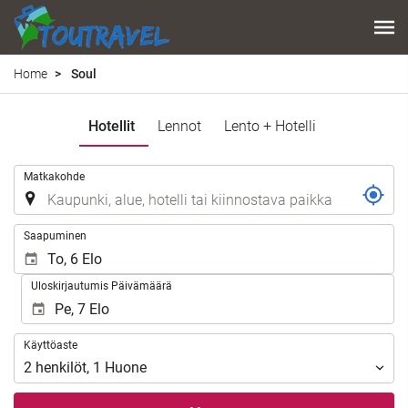
Home
Soul
Hotellit
Lennot
Lento + Hotelli
.
Matkakohde
.
Saapuminen
Uloskirjautumis Päivämäärä
Käyttöaste
Käyttöaste
2
henkilöt
,
1
Huone