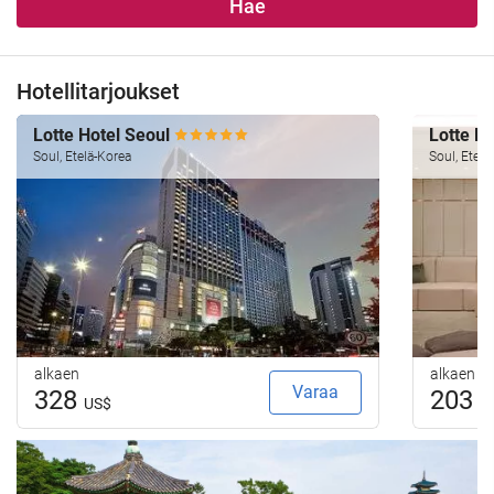
Hae
Hotellitarjoukset
Lotte Hotel Seoul
Lotte H
Soul, Etelä-Korea
Soul, Etelä
alkaen
alkaen
Varaa
328
203
US$
U