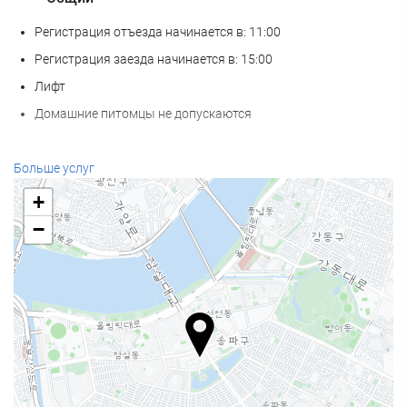
Регистрация отъезда начинается в: 11:00
Регистрация заезда начинается в: 15:00
Лифт
Домашние питомцы не допускаются
Еда и напитки
Больше услуг
Ресторан à la carte
+
Бар
−
Кофейня на территории
Услуги ресепшн
Круглосуточная стойка регистрации
Камера хранения багажа
Бассейн