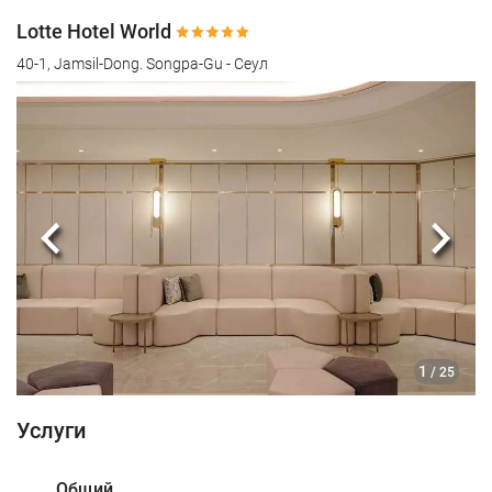
Lotte Hotel World
40-1, Jamsil-Dong. Songpa-Gu - Сеул
Предыдущий
Сле
1
/ 25
Услуги
Общий