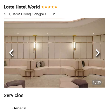
Lotte Hotel World
40-1, Jamsil-Dong. Songpa-Gu - Seúl
Anterior
Sigui
1
/ 25
Servicios
General