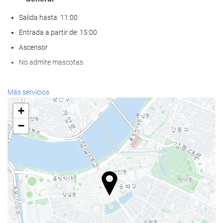
Salida hasta: 11:00
Entrada a partir de: 15:00
Ascensor
No admite mascotas
Comida y bebida
Más servicios
Restaurante a la carta
+
Bar
−
Cafetera en zonas comunes
Servicios de recepción
Recepción 24 horas
Guardaequipaje
Piscina