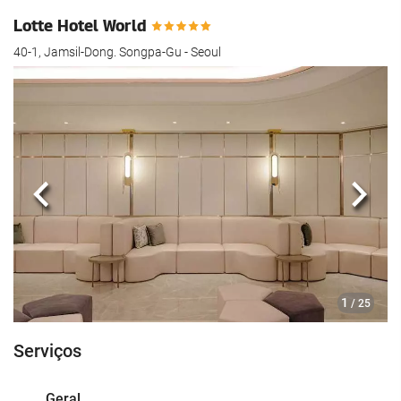
Lotte Hotel World
40-1, Jamsil-Dong. Songpa-Gu - Seoul
Anterior
Segui
1
/ 25
Serviços
Geral