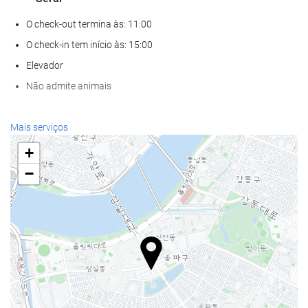
O check-out termina às: 11:00
O check-in tem início às: 15:00
Elevador
Não admite animais
Alimentação e bebidas
Mais serviços
Restaurante à la carte
+
Bar
−
Café/cafetaria no local
Serviços de receção
Recepção disponível 24 horas
Sala para bagagem
Piscina