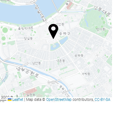
3000 ft
Leaflet
|
Map data ©
OpenStreetMap
contributors,
CC-BY-SA