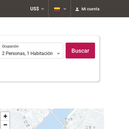
US$
Mi cuenta
Ocupación
Ocupación
Buscar
2
Personas
,
1
Habitación
+
−