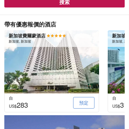
搜索
帶有優惠報價的酒店
新加坡費爾蒙酒店
新加坡
新加坡, 新加坡
新加坡, 新
自
自
預定
283
31
US$
US$