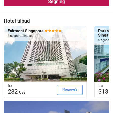
Søgning
Hotel tilbud
Fairmont Singapore
Parkroya
Singap
Singapore, Singapore
Singapore,
fra
fra
Reservér
282
313
US$
U