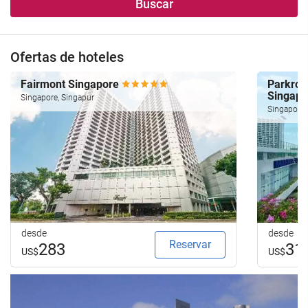
Buscar
Ofertas de hoteles
Fairmont Singapore
Parkroya
Singap
Singapore, Singapur
Singapore,
desde
desde
Reservar
283
31
US$
US$