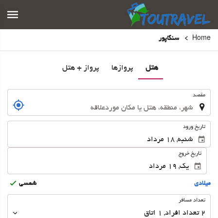
Home
سنگاپور
هتل
پروازها
پرواز + هتل
.
مقصد
.
تاریخ ورود
تاریخ خروج
ميلادى
شمسى
تعداد
تعداد مسافر
مسافر
2
تعداد افراد 
,
1
اتاق