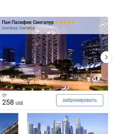
Пан Пасифик Сингапур
Naum
Сингапур, Сингапур
Сингап
От
От
забронировать
258
21
US$