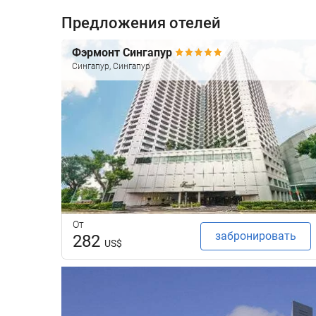
Предложения отелей
Фэрмонт Сингапур
Сингапур, Сингапур
От
забронировать
282
US$