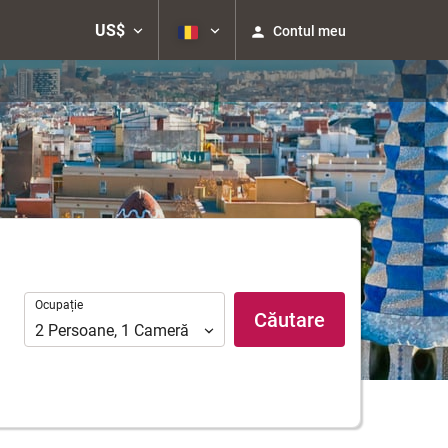
US$
Contul meu
Ocupație
Ocupație
Căutare
2
Persoane
,
1
Cameră