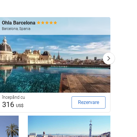
Ohla Barcelona
Gran 
Barcelona, Spania
Barcelo
începând cu
începâ
Rezervare
316
27
US$