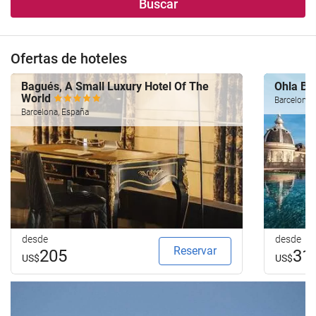
Buscar
Ofertas de hoteles
Bagués, A Small Luxury Hotel Of The
Ohla Ba
World
Barcelona,
Barcelona, España
desde
desde
Reservar
205
31
US$
US$