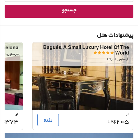
جستجو
پیشنهادات هتل
Bagués, A Small Luxury Hotel Of The
arcelona
World
بارسلون, اسپان
بارسلون, اسپانیا
از
از
رزرو
374
205
S$
US$