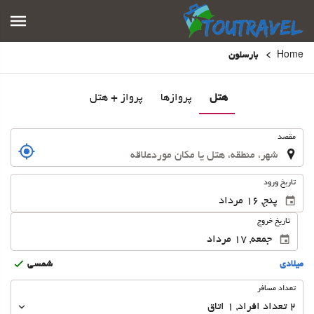
Home
بارسلون
هتل
پروازها
پرواز + هتل
.
مقصد
.
تاریخ ورود
تاریخ خروج
ميلادى
شمسى
تعداد
تعداد مسافر
مسافر
2
تعداد افراد 
,
1
اتاق