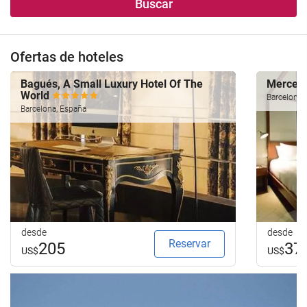
Buscar
Ofertas de hoteles
Bagués, A Small Luxury Hotel Of The
Mercer 
World
Barcelona,
Barcelona, España
desde
desde
Reservar
205
37
US$
US$