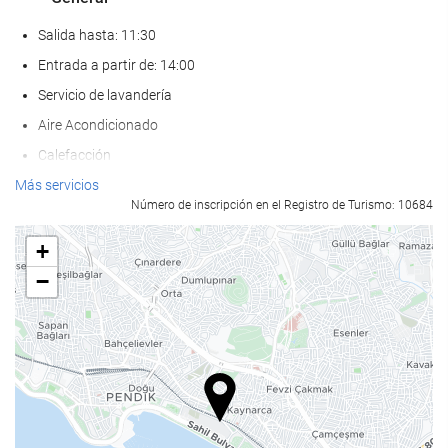
Salida hasta: 11:30
Entrada a partir de: 14:00
Servicio de lavandería
Aire Acondicionado
Calefacción
Ascensor
Más servicios
Número de inscripción en el Registro de Turismo: 10684
Adaptado para personas con movilidad reducida
Habitaciones No fumadores
+
Hotel no fumadores
−
Zona de fumadores
Habitaciones insonorizadas
No admite mascotas
Bienestar