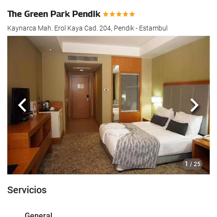
The Green Park Pendik
Kaynarca Mah. Erol Kaya Cad. 204, Pendik - Estambul
Anterior
Sigui
1
/ 25
Servicios
General