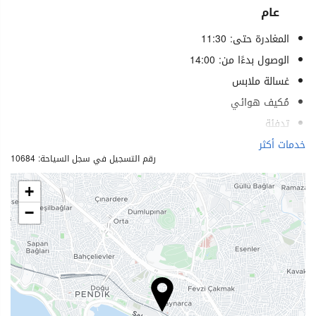
عام
المغادرة حتى: 11:30
الوصول بدءًا من: 14:00
غسالة ملابس
مُكيف هوائي
تدفئة
مصعد
خدمات أكثر
رقم التسجيل في سجل السياحة: 10684
خدمات لذوي الاحتياجات الخاصة
غرف لغير المدخنين
+
ممنوع التدخين في كل الأماكن
−
منطقة تدخين
غرف عازلة للصوت
لا يسمح بدخول الحيوانات الأليفة
الرفاهية