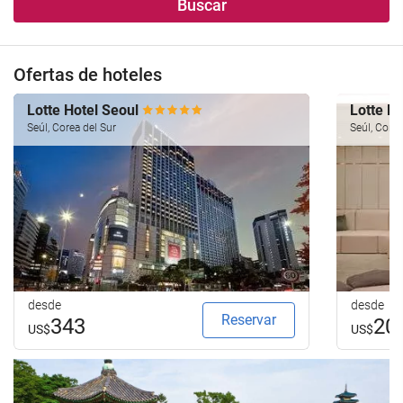
Buscar
Ofertas de hoteles
Lotte Hotel Seoul
Lotte H
Seúl, Corea del Sur
Seúl, Corea
desde
desde
Reservar
343
20
US$
US$