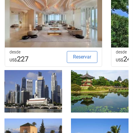
desde
desde
Reservar
227
24
US$
US$