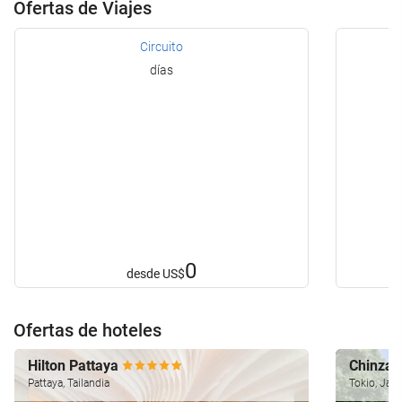
Ofertas de Viajes
Circuito
días
0
desde
US$
Ofertas de hoteles
Hilton Pattaya
Chinzan
Pattaya, Tailandia
Tokio, Jap