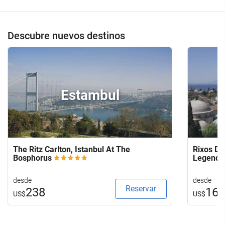
Descubre nuevos destinos
Estambul
The Ritz Carlton, Istanbul At The
Rixos Do
Bosphorus
Legends
desde
desde
Reservar
238
16
US$
US$