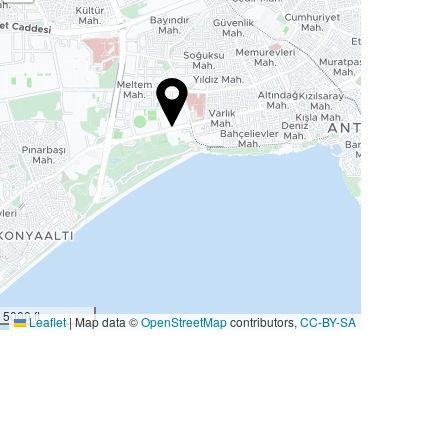
5000 ft
Leaflet
|
Map data ©
OpenStreetMap
contributors,
CC-BY-SA