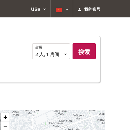
US$
我的账号
占
占用
搜索
用
2
人
,
1
房间
+
−