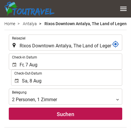
Home
Antalya
Rixos Downtown Antalya, The Land of Legends
.
Reiseziel
.
Check-in Datum
Check-Out-Datum
Belegung
Belegung
2
Personen
,
1
Zimmer
Suchen