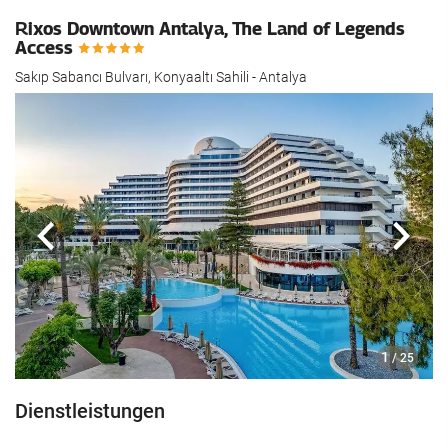
Rixos Downtown Antalya, The Land of Legends
Access
Sakıp Sabancı Bulvarı, Konyaaltı Sahili - Antalya
Zurück
Näch
1
/ 25
Dienstleistungen