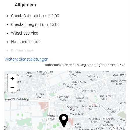
Allgemein
Check-Out endet um: 11:00
Check-In beginnt um: 15:00
Wäscheservice
Haustiere erlaubt
Klimaanlage
Heizung
Weitere dienstleistungen
Tourismusverzeichniss-Registrierungsnummer: 2578
Fahrstuhl
Am Strand
+
Zugang für Personen mit eingeschränkter Mobilität
−
Nichtraucher-Räume
Raucherbereich
Schallisolierte Zimmer
Wellness