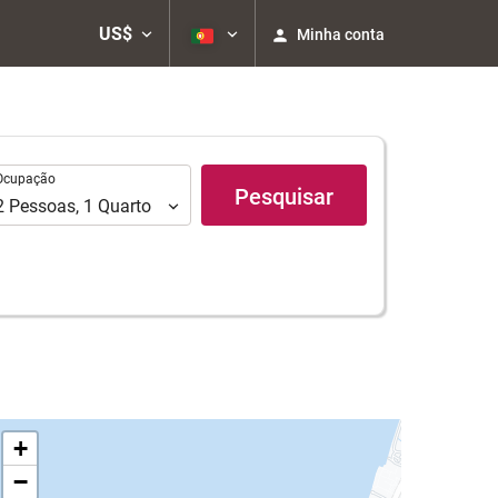
US$
Minha conta
upação
Ocupação
Pesquisar
2
Pessoas
,
1
Quarto
+
−