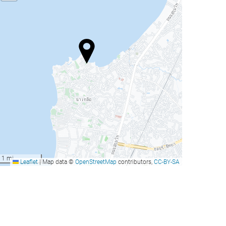
1 mi
Leaflet
|
Map data ©
OpenStreetMap
contributors,
CC-BY-SA