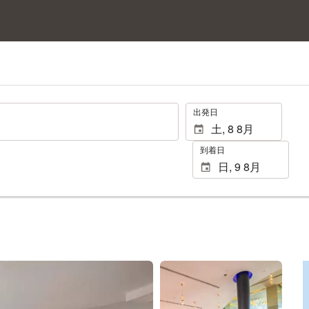
.
出発日
到着日
25 枚の写真を見る