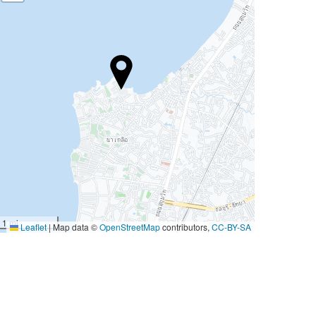
1 mi
Leaflet
|
Map data ©
OpenStreetMap
contributors,
CC-BY-SA