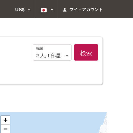
US$
マイ・アカウント
職
職業
検索
業
2
人
,
1
部屋
+
−