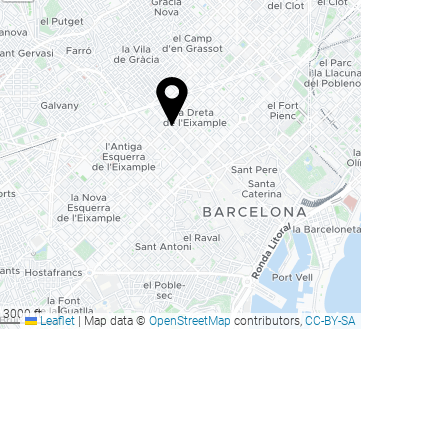
3000 ft
Leaflet
|
Map data ©
OpenStreetMap
contributors,
CC-BY-SA