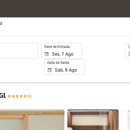
Gl
.
Oc
Data de Entrada
Data de Saída
 Gl
Ver 24 fotos