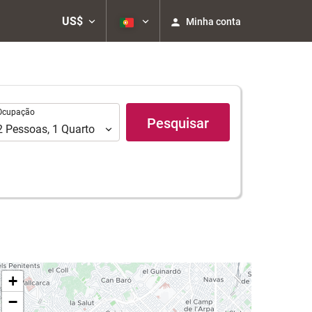
US$
Minha conta
upação
Ocupação
Pesquisar
2
Pessoas
,
1
Quarto
+
−