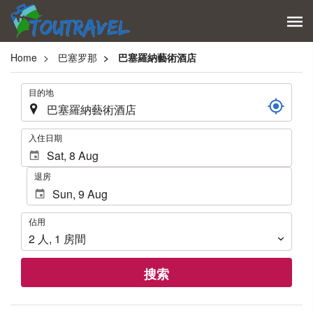
Home
巴塞罗那
巴塞羅納藝術酒店
.
目的地
.
入住日期
退房
佔
佔用
用
2
人
,
1
房間
搜索