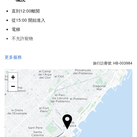
直到12:00離開
從15:00 開始進入
電梯
不允許寵物
健康
更多服務
旅行註冊號: HB-003984
水療中心
土耳其浴
+
三溫暖
−
健身房
食品與飲品
單點餐廳
酒巴