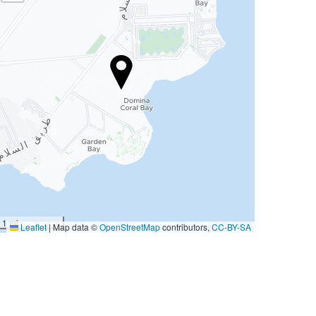
1 mi
Leaflet
|
Map data ©
OpenStreetMap
contributors,
CC-BY-SA