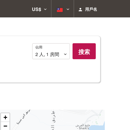
US$
用戶名
佔
佔用
搜索
用
2
人
,
1
房間
+
−