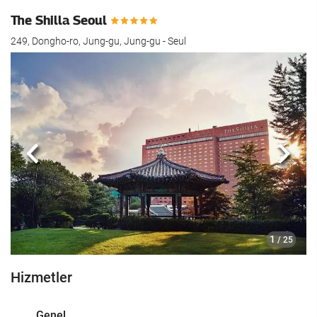
The Shilla Seoul
249, Dongho-ro, Jung-gu, Jung-gu - Seul
Önceki
Sonra
1
/ 25
Hizmetler
Genel