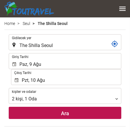
Home
Seul
The Shilla Seoul
.
Gidilecek yer
.
Giriş Tarihi
Çıkış Tarihi
kişiler
kişiler ve odalar
ve
2
kişi
,
1
Oda
odalar
Ara