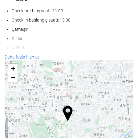
Check-out bitiş saati: 11:00
Check-in başlangıç saati: 15:00
Çamaşır
Klimalı
Kalörifer
Asansör
Daha fazla hizmet
Sadece yetişkinlere özel
+
Hareket ve erişim kısıtlılığı bulunan kişiler
−
Sigar İçilmeyen Oda
Tesis genelinde sigara içmek yasaktır
Sigara içme alanı
Ses yalıtımlı odalar
Evcil hayvanlar kabul edilmez
SaÄlÄ±k