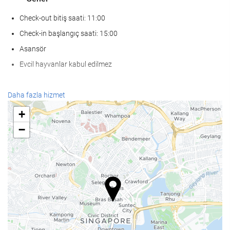
Check-out bitiş saati: 11:00
Check-in başlangıç saati: 15:00
Asansör
Evcil hayvanlar kabul edilmez
KarÅÄ±lama hizmetleri
Daha fazla hizmet
24-saat açık resepsiyon
+
Bagaj muhafazası
−
Havuz
Havuz
Yiyecek ve içecek
Bar