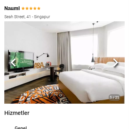
Naumi
Seah Street, 41 - Singapur
Önceki
Sonra
1
/ 25
Hizmetler
Genel