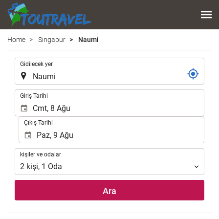
Home
Singapur
Naumi
.
Gidilecek yer
.
Giriş Tarihi
Çıkış Tarihi
kişiler
kişiler ve odalar
ve
2
kişi
,
1
Oda
odalar
Ara