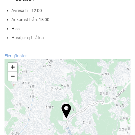
Avresa till: 12:00
Ankomst från: 15:00
Hiss
Husdjur ej tillåtna
Mat och dryck
Fler tjänster
À la carte-restaurang
+
Bar
−
Kafé på boendet
Receptionstjänster
24-timmarsreception
Bagageförvaring
parkering