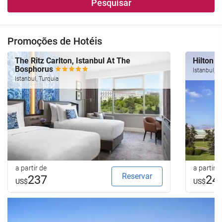
Pesquisar
Promoções de Hotéis
The Ritz Carlton, Istanbul At The
Hilton 
Bosphorus
Istanbul, T
Istanbul, Turquia
a partir de
a partir d
Reservar
237
24
US$
US$