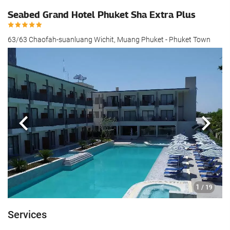
Seabed Grand Hotel Phuket Sha Extra Plus
63/63 Chaofah-suanluang Wichit, Muang Phuket - Phuket Town
Précédent
Suiva
1
/ 19
Services