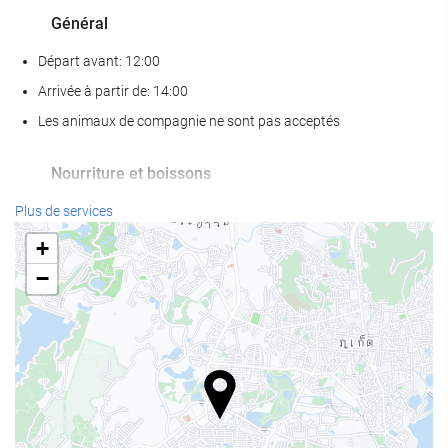
Général
Départ avant: 12:00
Arrivée à partir de: 14:00
Les animaux de compagnie ne sont pas acceptés
Nourriture et boissons
Restaurant à la carte
Plus de services
Bar
+
Café sur place
−
Piscine
Piscine
Piscine pour enfants
Services de réception