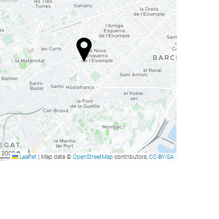
3000 ft
Leaflet
|
Map data ©
OpenStreetMap
contributors,
CC-BY-SA