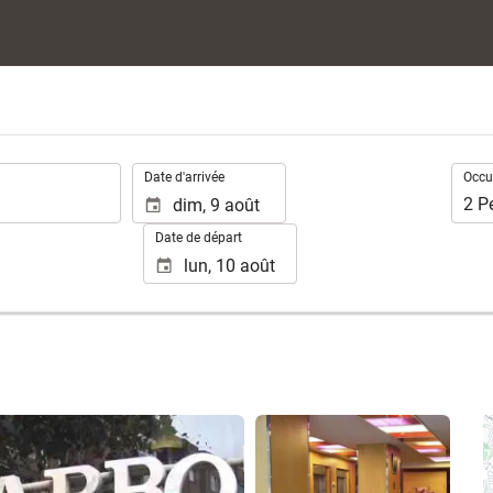
.
Occup
Date d'arrivée
Occu
2
P
Date de départ
Voir 25 photos