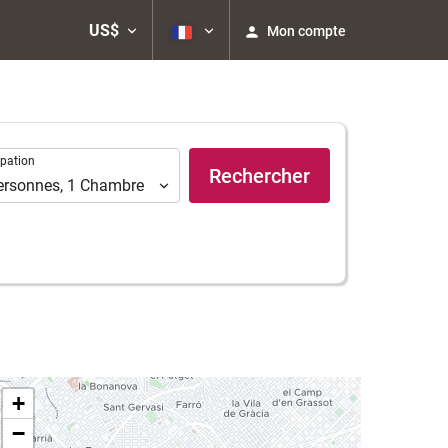
US$
Mon compte
ation
pation
Rechercher
ersonnes
,
1
Chambre
+
−