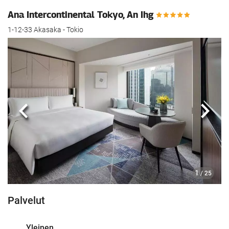
Ana Intercontinental Tokyo, An Ihg
1-12-33 Akasaka - Tokio
Edellinen
Seur
1
/ 25
Palvelut
Yleinen