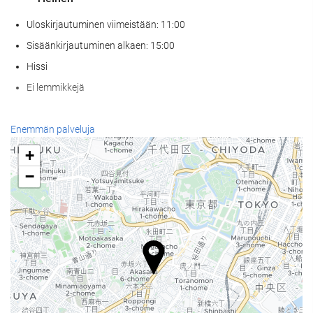
Uloskirjautuminen viimeistään: 11:00
Sisäänkirjautuminen alkaen: 15:00
Hissi
Ei lemmikkejä
Ruoka & juoma
Enemmän palveluja
À la carte -ravintola
+
Baari
−
Paikan päällä sijaitseva kahvila
Vastaanottopalvelut
24h-vastaanotto
Matkatavarasäilytys
Uima-allas