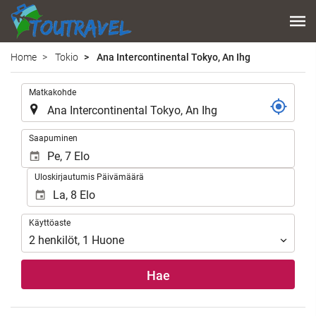
Home
Tokio
Ana Intercontinental Tokyo, An Ihg
.
Matkakohde
.
Saapuminen
Uloskirjautumis Päivämäärä
Käyttöaste
Käyttöaste
2
henkilöt
,
1
Huone
Hae