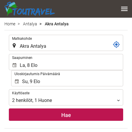
Home
Antalya
Akra Antalya
.
Matkakohde
.
Saapuminen
Uloskirjautumis Päivämäärä
Käyttöaste
Käyttöaste
2
henkilöt
,
1
Huone
Hae