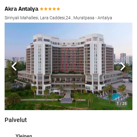
Akra Antalya
Sirinyali Mahallesi, Lara Caddesi,24 , Muratpasa - Antalya
Edellinen
Seur
1
/ 25
Palvelut
Yleinen