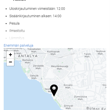
Uloskirjautuminen viimeistään: 12:00
Sisäänkirjautuminen alkaen: 14:00
Pesula
Ilmastoitu
Lämmitys
Hissi
Enemmän palveluja
Rannan äärellä
+
Pääsy liikuntarajoitteisille asiakkaille
−
Huoneissa tupakointi kielletty
Kaikki tilat savuttomia (julkiset ja yksityiset)
Ei lemmikkejä
Wellness
Allasbaari